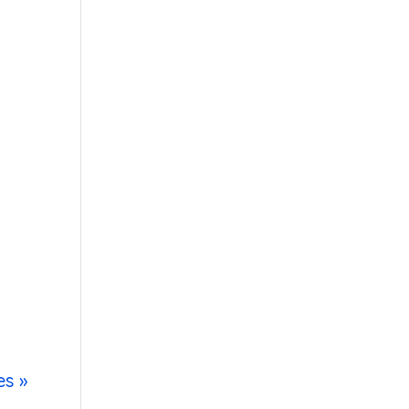
e
es »