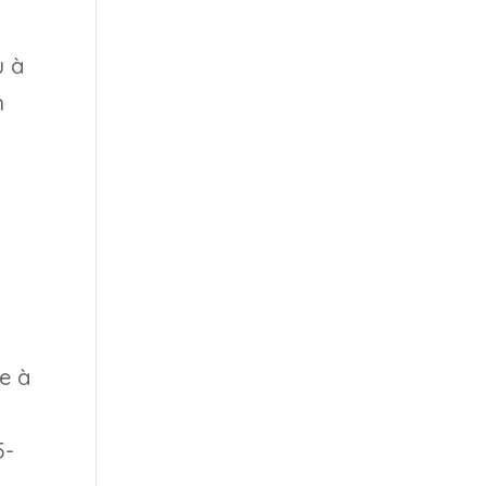
u à
n
e à
5-