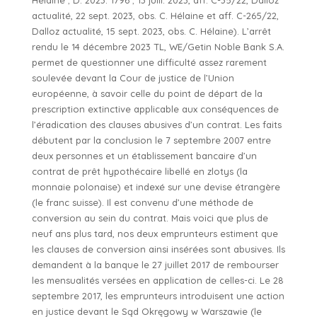
Hélaine ; D. 2023. 1796 ; 13 juill. 2023, aff. C-35/22, Dalloz
actualité, 22 sept. 2023, obs. C. Hélaine et aff. C-265/22,
Dalloz actualité, 15 sept. 2023, obs. C. Hélaine). L’arrêt
rendu le 14 décembre 2023 TL, WE/Getin Noble Bank S.A.
permet de questionner une difficulté assez rarement
soulevée devant la Cour de justice de l’Union
européenne, à savoir celle du point de départ de la
prescription extinctive applicable aux conséquences de
l’éradication des clauses abusives d’un contrat. Les faits
débutent par la conclusion le 7 septembre 2007 entre
deux personnes et un établissement bancaire d’un
contrat de prêt hypothécaire libellé en zlotys (la
monnaie polonaise) et indexé sur une devise étrangère
(le franc suisse). Il est convenu d’une méthode de
conversion au sein du contrat. Mais voici que plus de
neuf ans plus tard, nos deux emprunteurs estiment que
les clauses de conversion ainsi insérées sont abusives. Ils
demandent à la banque le 27 juillet 2017 de rembourser
les mensualités versées en application de celles-ci. Le 28
septembre 2017, les emprunteurs introduisent une action
en justice devant le Sąd Okręgowy w Warszawie (le