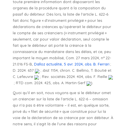
toute première information dont disposeront les
organes de la procédure quant à la composition du
passif du débiteur. Dès lors, la liste de l’article L. 622-6
fait donc figure « d’instrument privilégié » pour les
déclarations de créances qu’opérerait le débiteur pour
le compte de ses créanciers (« instrument privilégié »
seulement, car pour valoir déclaration, seul compte le
fait que le débiteur ait porté la créance à la
connaissance du mandataire dans les délais, et ce, peu
important le moyen mobilisé, Com. 27 mars 2024, n° 22-
21.016 FS-B,
Dalloz actualité, 5 avr. 2024, obs. B. Ferrari
;
D. 2024. 637
;
ibid
. 1154, chron. C. Bellino, T. Boutié et
C. Lefeuvre
; Rev. sociétés 2024. 404, obs. F. Reille
; RTD com. 2024. 425, obs. A. Martin-Serf
).
Quoi qu’il en soit, nous voyons que si le débiteur omet
un créancier sur la liste de l’article L. 622-6 – omission
qui n’a pas à être volontaire – il est, en quelque sorte,
privé du « filet de sécurité » que constitue pour lui la
voie de la déclaration de sa créance par son débiteur. À
notre sens, il s’agit là de l’une des raisons pour