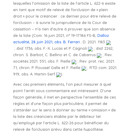
lesquelles l’omission de la liste de l’article L. 622-6 existe
en tant que motif de relevé de forclusion de « plein
droit » pour le créancier : ce dernier pour être relevé de
forclusion – à suivre la jurisprudence de la Cour de
cassation – n’a rien d’autre à prouver que son absence
de la liste (Com. 16 juin 2021, n° 19-17.186 FS-B,
Dalloz
actualité, 28 juin 2021, obs. B. Ferrari
; D. 2021. 1183
;
ibid
. 1736, obs. F.-X. Lucas et P. Cagnoli
;
ibid
. 2262,
chron. S. Barbot, C. Bellino et C. de Cabarrus
; Rev.
sociétés 2021. 551, obs. F. Reille
; Rev. prat. rec. 2021.
71, chron. P. Roussel Galle et F. Reille
; RTD com. 2021.
919, obs. A. Martin-Serf
).
Avec ces premiers éléments, l’on peut mesurer à quel
point l’arrêt sous commentaire est intéressant. D’une
façon générale, il met en perspective l’ensemble de ces
règles et d’une façon plus particulière, il permet de
s’attarder sur le sens à donner au terme « omission » de
la liste des créanciers établie par le débiteur tel
qu’employé par l’article L. 622-26 pour bénéficier du
relevé de forclusion prévu dans cette hypothèse.