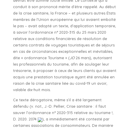
devrait être somme toute limitée. Le contexte qui a
conduit à son prononcé mérite d’être rappelé. Au début
de la crise sanitaire, la France – et plusieurs autres États
membres de l’Union européenne qui lui avaient emboîté
le pas – avait adopté un texte, d’application temporaire,
à savoir l’ordonnance n° 2020-315 du 25 mars 2020
relative aux conditions financières de résolution de
certains contrats de voyages touristiques et de séjours
en cas de circonstances exceptionnelles et inévitables,
dite « ordonnance Tourisme » (
JO
26 mars), autorisant
les professionnels du tourisme, afin de soulager leur
trésorerie, à proposer à ceux de leurs clients qui avaient
acquis une prestation touristique ayant été annulée en
raison de la crise sanitaire liée au covid-19 un avoir,
valable dix-huit mois.
Ce texte dérogatoire, même s’il a été largement
défendu (v. not., J.-D. Pellier, Crise sanitaire : il faut
sauver l’ordonnance n° 2020-315 relative au tourisme !,
D. 2020. 2074
), a immédiatement été contesté par
certaines associations de consommateurs. De manière