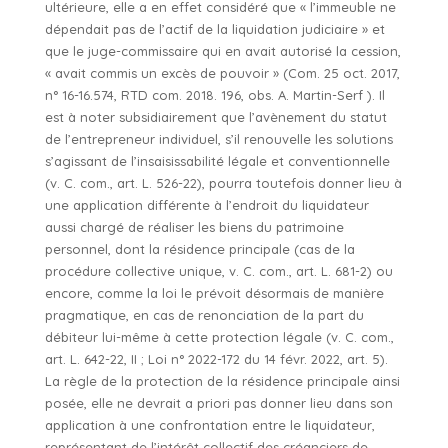
ultérieure, elle a en effet considéré que « l’immeuble ne
dépendait pas de l’actif de la liquidation judiciaire » et
que le juge-commissaire qui en avait autorisé la cession,
« avait commis un excès de pouvoir » (Com. 25 oct. 2017,
n° 16-16.574, RTD com. 2018. 196, obs. A. Martin-Serf ). Il
est à noter subsidiairement que l’avènement du statut
de l’entrepreneur individuel, s’il renouvelle les solutions
s’agissant de l’insaisissabilité légale et conventionnelle
(v. C. com., art. L. 526-22), pourra toutefois donner lieu à
une application différente à l’endroit du liquidateur
aussi chargé de réaliser les biens du patrimoine
personnel, dont la résidence principale (cas de la
procédure collective unique, v. C. com., art. L. 681-2) ou
encore, comme la loi le prévoit désormais de manière
pragmatique, en cas de renonciation de la part du
débiteur lui-même à cette protection légale (v. C. com.,
art. L. 642-22, II ; Loi n° 2022-172 du 14 févr. 2022, art. 5).
La règle de la protection de la résidence principale ainsi
posée, elle ne devrait a priori pas donner lieu dans son
application à une confrontation entre le liquidateur,
représentant de l’intérêt collectif des créanciers de