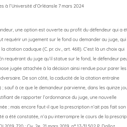
es à l’Université d’Orléansle 7 mars 2024
ndeur, une option est ouverte au profit du défendeur qui a é
peut requérir un jugement sur le fond ou demander au juge, qui
a citation caduque (C. pr. civ., art. 468). C’est là un choix qui
En requérant du juge qu’il statue sur le fond, le défendeur pe
 chose jugée attachée à la décision ainsi rendue pour parer les
dversaire. De son côté, la caducité de la citation entraîne
 385) ; sauf à ce que le demandeur parvienne, dans les quinze jo
 justifiant de rapporter l’ordonnance du juge, une nouvelle
e ; mais encore faut-il que la prescription n’ait pas fait son
té a été constatée, n’a pu interrompre le cours de la prescrip
AJDI 2019. 720 ; Civ. 2e, 21 mars 2019, n° 17-31.502 P, Dalloz