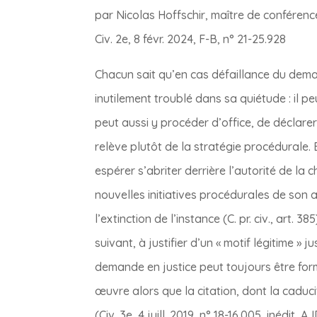
par Nicolas Hoffschir, maître de conférenc
Civ. 2e, 8 févr. 2024, F-B, n° 21-25.928
Chacun sait qu’en cas défaillance du dema
inutilement troublé dans sa quiétude : il 
peut aussi y procéder d’office, de déclarer l
relève plutôt de la stratégie procédurale. 
espérer s’abriter derrière l’autorité de la
nouvelles initiatives procédurales de son a
l’extinction de l’instance (C. pr. civ., art.
suivant, à justifier d’un « motif légitime »
demande en justice peut toujours être formé
œuvre alors que la citation, dont la caduci
(Civ. 3e, 4 juill. 2019, n° 18-16.005, inédit, 