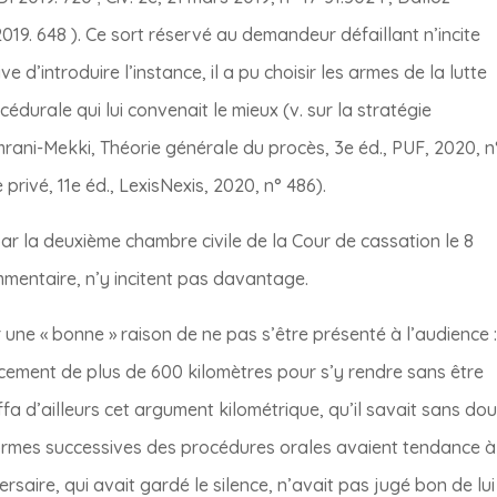
 2019. 648 ). Ce sort réservé au demandeur défaillant n’incite
ve d’introduire l’instance, il a pu choisir les armes de la lutte
édurale qui lui convenait le mieux (v. sur la stratégie
mrani-Mekki, Théorie générale du procès, 3e éd., PUF, 2020, n
e privé, 11e éd., LexisNexis, 2020, n° 486).
par la deuxième chambre civile de la Cour de cassation le 8
ommentaire, n’y incitent pas davantage.
 une « bonne » raison de ne pas s’être présenté à l’audience 
cement de plus de 600 kilomètres pour s’y rendre sans être
toffa d’ailleurs cet argument kilométrique, qu’il savait sans do
éformes successives des procédures orales avaient tendance à
ersaire, qui avait gardé le silence, n’avait pas jugé bon de lui