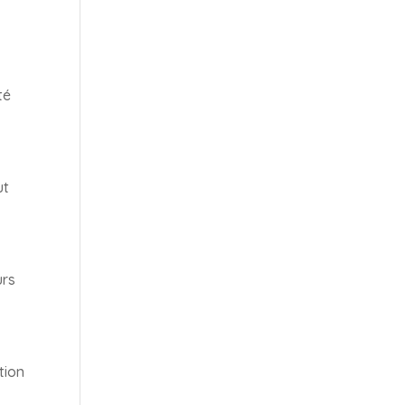
té
ut
urs
tion