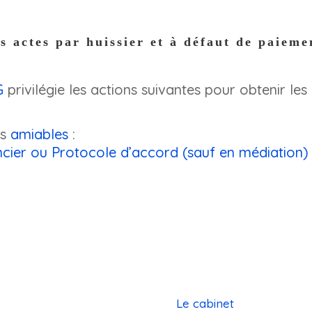
es actes par huissier e
t à défaut de paieme
G
privilégie les actions suivantes pour obtenir les
es
amiables
:
cier ou Protocole d’accord (sauf en médiation)
Le cabinet